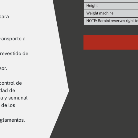
para
ransporte a
 revestido de
sor.
control de
idad de
ria y semanal
 de los
eglamentos.