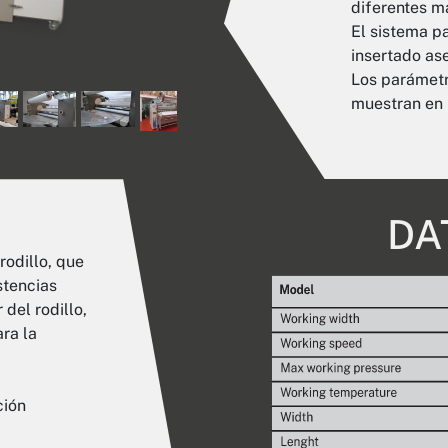
diferentes ma
El sistema pa
insertado as
Los parámetr
muestran en u
DA
rodillo, que
stencias
 del rodillo,
ra la
ción