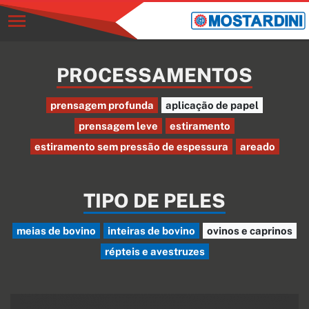
PROCESSAMENTOS
prensagem profunda
aplicação de papel
prensagem leve
estiramento
estiramento sem pressão de espessura
areado
TIPO DE PELES
meias de bovino
inteiras de bovino
ovinos e caprinos
répteis e avestruzes