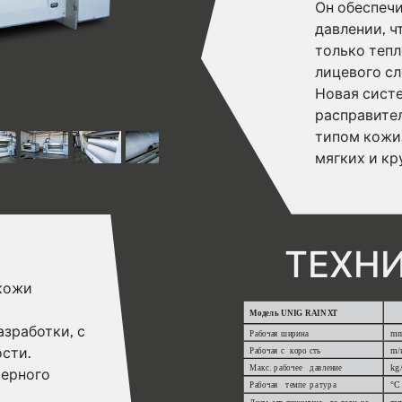
Он обеспеч
давлении, 
только тепл
лицевого сл
Новая систе
расправите
типом кожи
мягких и кр
ТЕХН
кожи
зработки, с
сти.
верного