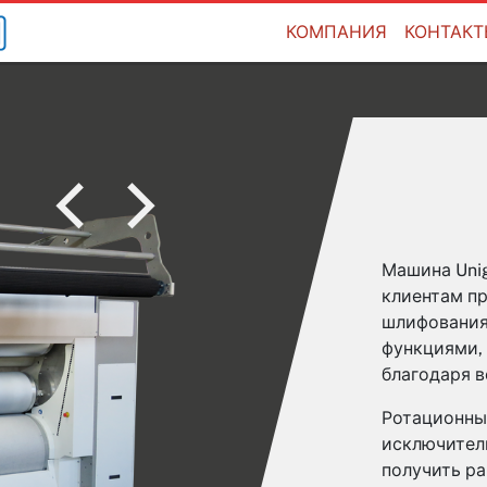
КОМПАНИЯ
КОНТАК
Машина Unig
клиентам пр
шлифования 
функциями,
благодаря 
Ротационный
исключител
получить ра