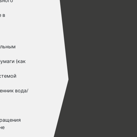
ьного
 в
ельным
умаги (как
истемой
енник вода/
вращения
не