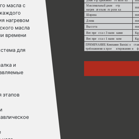
го масла с
 каждого
ия нагревом
ского масла
ии времени
истема для
алка и
равляемые
я этапов
и
равлическое
е