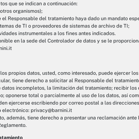
tos que se indican a continuación:
 otros organismos);
ue el Responsable del tratamiento haya dado un mandato espe
temas de TI o proveedores de sistemas de archivo de TI;
vidades instrumentales a los fines antes indicados.
nible en la sede del Controlador de datos y se le proporcionará
ini.it
los propios datos, usted, como interesado, puede ejercer los
ar, tiene derecho a solicitar al Responsable del tratamiento
e datos incompletos, la limitación del tratamiento; recibir lo
o; oponerse total o parcialmente al uso de los datos, así co
den ejercerse escribiendo por correo postal a las direccione
o electrónico: privacy@barnini.it
o, además, tiene derecho a presentar una reclamación ante l
 Reglamento.
ratamiento